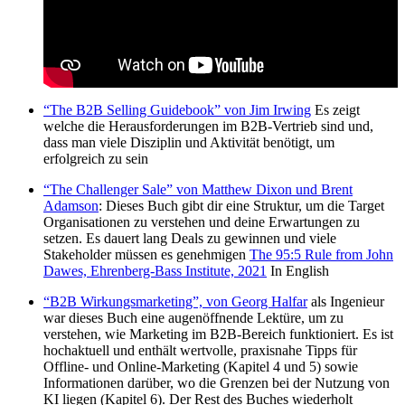
“The B2B Selling Guidebook” von Jim Irwing
Es zeigt
welche die Herausforderungen im B2B-Vertrieb sind und,
dass man viele Disziplin und Aktivität benötigt, um
erfolgreich zu sein
“The Challenger Sale” von Matthew Dixon und Brent
Adamson
: Dieses Buch gibt dir eine Struktur, um die Target
Organisationen zu verstehen und deine Erwartungen zu
setzen. Es dauert lang Deals zu gewinnen und viele
Stakeholder müssen es genehmigen
The 95:5 Rule from John
Dawes, Ehrenberg-Bass Institute, 2021
In English
“B2B Wirkungsmarketing”, von Georg Halfar
als Ingenieur
war dieses Buch eine augenöffnende Lektüre, um zu
verstehen, wie Marketing im B2B-Bereich funktioniert. Es ist
hochaktuell und enthält wertvolle, praxisnahe Tipps für
Offline- und Online-Marketing (Kapitel 4 und 5) sowie
Informationen darüber, wo die Grenzen bei der Nutzung von
KI liegen (Kapitel 6). Der Rest des Buches wiederholt